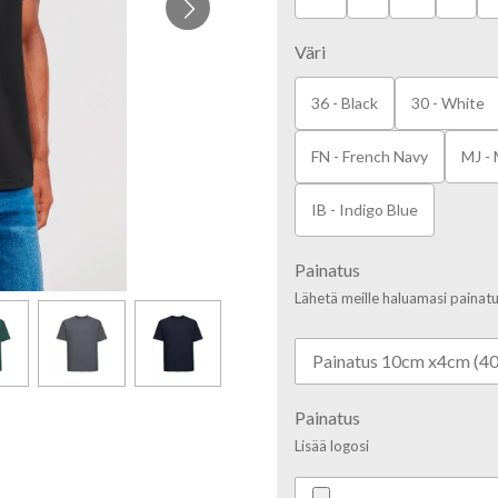
Väri
36 - Black
30 - White
FN - French Navy
MJ -
IB - Indigo Blue
Painatus
Lähetä meille haluamasi painat
Painatus
Lisää logosi