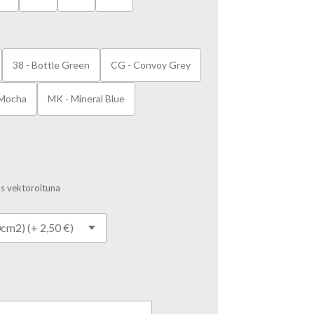
38 - Bottle Green
CG - Convoy Grey
 Mocha
MK - Mineral Blue
us vektoroituna