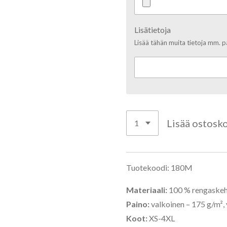
Lisätietoja
Lisää tähän muita tietoja mm. pa
Lisää ostosko
Tuotekoodi:
180M
Materiaali:
100 % rengaskehr
Paino:
valkoinen – 175 g/m², 
Koot:
XS-4XL