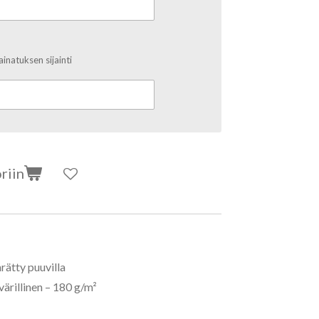
inatuksen sijainti
riin
ätty puuvilla
värillinen – 180 g/m²