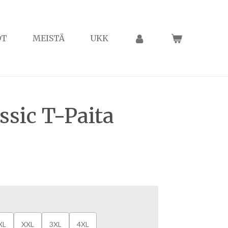
OT
MEISTÄ
UKK
ssic T-Paita
XL
XXL
3XL
4XL