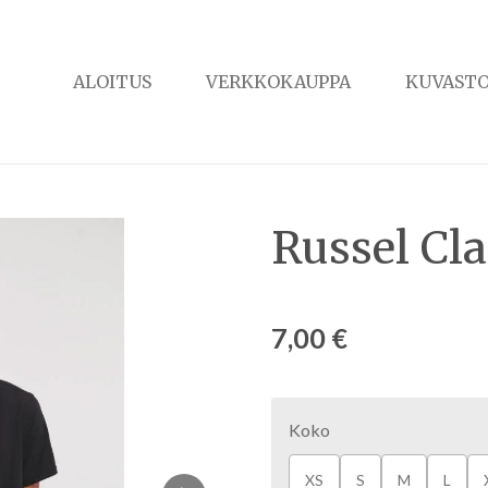
ALOITUS
VERKKOKAUPPA
KUVAST
Russel Cla
7,00 €
Koko
XS
S
M
L