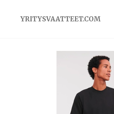
Siirry
pääsisältöön
YRITYSVAATTEET.COM